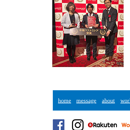
home
message
about
wor