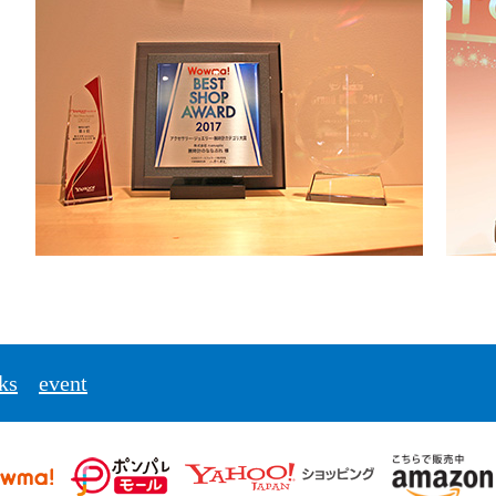
ks
event